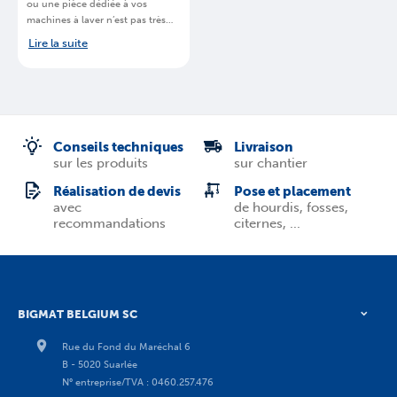
ou une pièce dédiée à vos
machines à laver n’est pas très
courant. Cela reste néanmoins
Lire la suite
possible.
BigMat
, chaine de
magasins spécialisés, vous
explique
quel
parquet est idéal
pour une pièce humide en
Belgique
.
Conseils techniques
Livraison
sur les produits
sur chantier
Réalisation de devis
Pose et placement
avec
de hourdis, fosses,
recommandations
citernes, ...
BIGMAT BELGIUM SC
Rue du Fond du Maréchal 6
B - 5020 Suarlée
N° entreprise/TVA : 0460.257.476