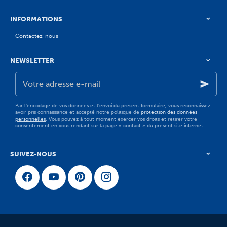
INFORMATIONS
Contactez-nous
NEWSLETTER
Votre
adresse
e-
mail
Par l'encodage de vos données et l'envoi du présent formulaire, vous reconnaissez
avoir pris connaissance et accepté notre politique de
protection des données
personnelles
. Vous pouvez à tout moment exercer vos droits et retirer votre
consentement en vous rendant sur la page « contact » du présent site internet.
SUIVEZ-NOUS