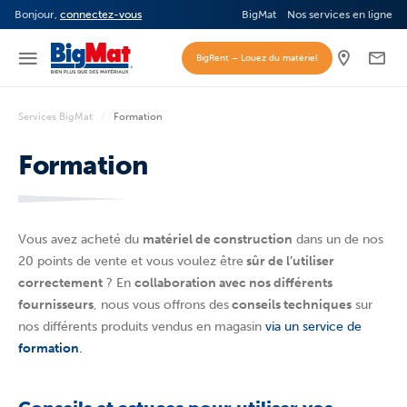
Bonjour,
connectez-vous
BigMat
Nos services en ligne
BigRent – Louez du matériel
Services BigMat
Formation
Formation
Vous avez acheté du
matériel de construction
dans un de nos
20 points de vente et vous voulez être
sûr de l’utiliser
correctement
? En
collaboration avec nos différents
fournisseurs
, nous vous offrons des
conseils techniques
sur
nos différents produits vendus en magasin
via un service de
formation
.