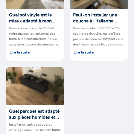
Quel sol vinyle est le
Peut-on installer une
mieux adapté à mon
douche à l’italienne
projet ?
partout ?
Vous êtes en train de
rénover
Vous souhaitez
changer votre
votre
maison
ou entamez des
cabine de douche
, mais n’êtes
travaux de construction
? Vous
pas sûr de pouvoir
installer
celle
avez alors besoin des
meilleurs
dont vous rêvez ? Nous sommes-
matériaux
.
BigMat
, chaine de
là pour vous aider.
BigMat
,
Lire la suite
Lire la suite
magasins spécialisés, vous
chaine de magasins spécialisés,
explique quel
sol en vinyle de la
vous explique
comment installer
marque Quick-Step
choisir pour
une
douche à l’italienne en
votre projet.
Belgique
et quel
espace vous
devez posséder
.
Quel parquet est adapté
aux pièces humides et
quelles précautions
Installer un autre
sol
que du
prendre ?
carrelage dans une
salle de bains