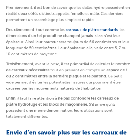
Premièrement
, il est bon de savoir que les dalles hydro possèdent en
réalité
deux côtés distincts
appelés
femelle
et
mâle
. Ces derniers
permettent un assemblage plus simple et rapide.
Deuxièmement
, tout comme les
carreaux de plâtre standards
, les
dimensions d’un tel produit ne changent jamais
, si ce n’est leur
épaisseur. Ainsi, leur hauteur sera toujours de 66 centimètres et leur
longueur de 50 centimètres. Leur épaisseur, elle, varie entre 5, 7 ou
10 centimètres de moyenne.
Troisièmement
, avant la pose, il est primordial de
calculer le nombre
de carreaux nécessaires
tout en prenant en compte un
espace de 1
ou 2 centimètres entre la dernière plaque et le plafond
. Ce petit
vide permet d’éviter les potentielles fissures qui pourraient être
causées par les mouvements naturels de l’habitation.
Enfin
, il faut faire attention à
ne pas confondre les carreaux de
plâtre hydrofuge et les blocs de maçonnerie
. S’il arrive qu’ils
possèdent une même dénomination, leurs utilisations sont
totalement différentes.
Envie d’en savoir plus sur les carreaux de