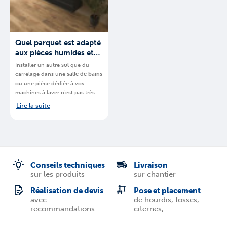
Quel parquet est adapté
aux pièces humides et
quelles précautions
Installer un autre
sol
que du
prendre ?
carrelage dans une
salle de bains
ou une pièce dédiée à vos
machines à laver n’est pas très
courant. Cela reste néanmoins
Lire la suite
possible.
BigMat
, chaine de
magasins spécialisés, vous
explique
quel
parquet est idéal
pour une pièce humide en
Belgique
.
Conseils techniques
Livraison
sur les produits
sur chantier
Réalisation de devis
Pose et placement
avec
de hourdis, fosses,
recommandations
citernes, ...