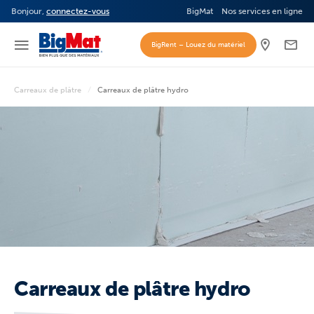
Bonjour,
connectez-vous
BigMat
Nos services en ligne
BigRent – Louez du matériel
Carreaux de plâtre
Carreaux de plâtre hydro
Carreaux de plâtre hydro