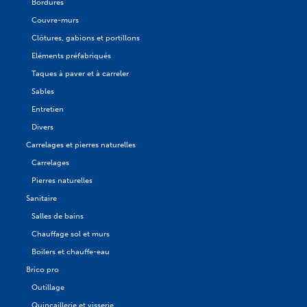
Bordures
Couvre-murs
Clôtures, gabions et portillons
Eléments préfabriqués
Taques à paver et à carreler
Sables
Entretien
Divers
Carrelages et pierres naturelles
Carrelages
Pierres naturelles
Sanitaire
Salles de bains
Chauffage sol et murs
Boilers et chauffe-eau
Brico pro
Outillage
Quincaillerie et visserie