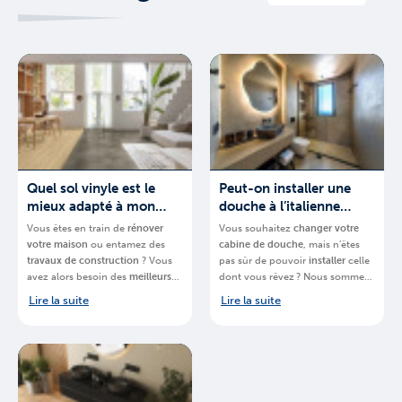
Quel sol vinyle est le
Peut-on installer une
mieux adapté à mon
douche à l’italienne
projet ?
partout ?
Vous êtes en train de
rénover
Vous souhaitez
changer votre
votre
maison
ou entamez des
cabine de douche
, mais n’êtes
travaux de construction
? Vous
pas sûr de pouvoir
installer
celle
avez alors besoin des
meilleurs
dont vous rêvez ? Nous sommes-
matériaux
.
BigMat
, chaine de
là pour vous aider.
BigMat
,
Lire la suite
Lire la suite
magasins spécialisés, vous
chaine de magasins spécialisés,
explique quel
sol en vinyle de la
vous explique
comment installer
marque Quick-Step
choisir pour
une
douche à l’italienne en
votre projet.
Belgique
et quel
espace vous
devez posséder
.