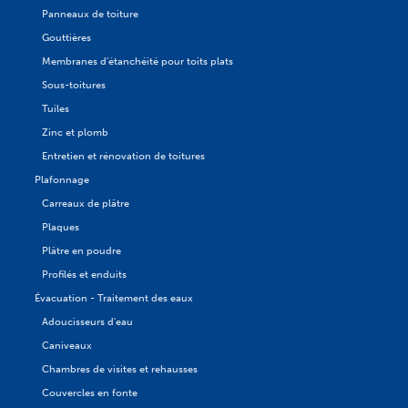
Panneaux de toiture
Gouttières
Membranes d'étanchéité pour toits plats
Sous-toitures
Tuiles
Zinc et plomb
Entretien et rénovation de toitures
Plafonnage
Carreaux de plâtre
Plaques
Plâtre en poudre
Profilés et enduits
Évacuation - Traitement des eaux
Adoucisseurs d'eau
Caniveaux
Chambres de visites et rehausses
Couvercles en fonte