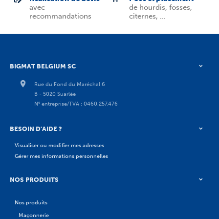
avec
de hourdis, fosses,
recommandations
citernes, ...
BIGMAT BELGIUM SC
Rue du Fond du Maréchal 6
B - 5020 Suarlée
N° entreprise/TVA : 0460.257.476
BESOIN D'AIDE ?
Visualiser ou modifier mes adresses
Gérer mes informations personnelles
NOS PRODUITS
Nos produits
Maçonnerie