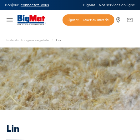
Bonjour,
connectez-vous
BigMat
Nos services en ligne
BigRent – Louez du matériel
Isolants d'origine végétale
Lin
Lin