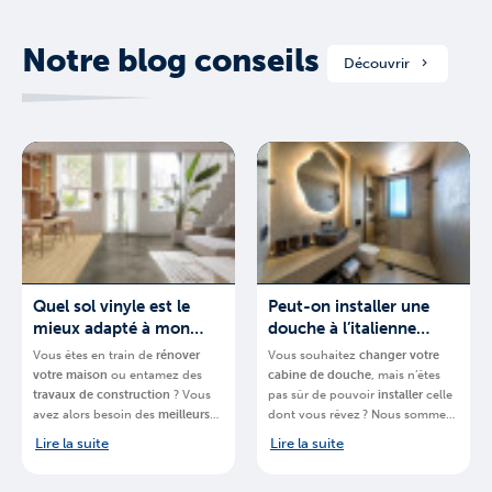
Notre blog conseils
Découvrir
Quel sol vinyle est le
Peut-on installer une
mieux adapté à mon
douche à l’italienne
projet ?
partout ?
Vous êtes en train de
rénover
Vous souhaitez
changer votre
votre
maison
ou entamez des
cabine de douche
, mais n’êtes
travaux de construction
? Vous
pas sûr de pouvoir
installer
celle
avez alors besoin des
meilleurs
dont vous rêvez ? Nous sommes-
matériaux
.
BigMat
, chaine de
là pour vous aider.
BigMat
,
Lire la suite
Lire la suite
magasins spécialisés, vous
chaine de magasins spécialisés,
explique quel
sol en vinyle de la
vous explique
comment installer