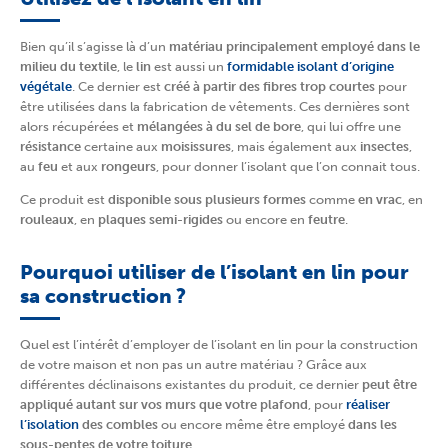
Bien qu’il s’agisse là d’un
matériau principalement employé dans le
milieu du textile
, le
lin
est aussi un
formidable isolant d’origine
végétale
. Ce dernier est
créé à partir des fibres trop courtes
pour
être utilisées dans la fabrication de vêtements. Ces dernières sont
alors récupérées et
mélangées à du sel de bore
, qui lui offre une
résistance
certaine aux
moisissures
, mais également aux
insectes
,
au
feu
et aux
rongeurs
, pour donner l’isolant que l’on connait tous.
Ce produit est
disponible sous plusieurs formes
comme
en vrac
, en
rouleaux
, en
plaques semi-rigides
ou encore en
feutre
.
Pourquoi utiliser de l’isolant en lin pour
sa construction ?
Quel est l’intérêt d’employer de l’isolant en lin pour la construction
de votre maison et non pas un autre matériau ? Grâce aux
différentes déclinaisons existantes du produit, ce dernier
peut être
appliqué autant sur vos murs que votre plafond
, pour
réaliser
l’isolation
des combles
ou encore même être employé
dans les
sous-pentes de votre toiture
.