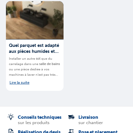
marque Quick-Step
choisir pour
une
douche à l’italienne en
votre projet.
Belgique
et quel
espace vous
devez posséder
.
Quel parquet est adapté
aux pièces humides et
quelles précautions
Installer un autre
sol
que du
prendre ?
carrelage dans une
salle de bains
ou une pièce dédiée à vos
machines à laver n’est pas très
courant. Cela reste néanmoins
Lire la suite
possible.
BigMat
, chaine de
magasins spécialisés, vous
explique
quel
parquet est idéal
pour une pièce humide en
Belgique
.
Conseils techniques
Livraison
sur les produits
sur chantier
Réalisation de devis
Pose et placement