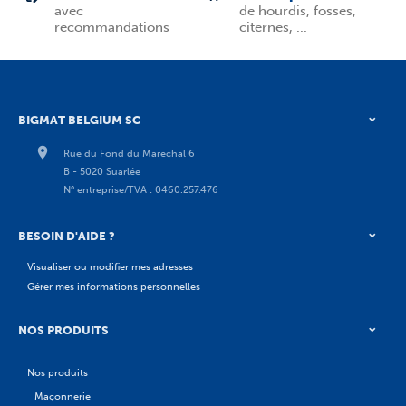
avec
de hourdis, fosses,
recommandations
citernes, ...
BIGMAT BELGIUM SC
Rue du Fond du Maréchal 6
B - 5020 Suarlée
N° entreprise/TVA : 0460.257.476
BESOIN D'AIDE ?
Visualiser ou modifier mes adresses
Gérer mes informations personnelles
NOS PRODUITS
Nos produits
Maçonnerie