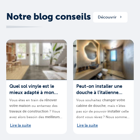
Notre blog conseils
Découvrir
Quel sol vinyle est le
Peut-on installer une
mieux adapté à mon
douche à l’italienne
projet ?
partout ?
Vous êtes en train de
rénover
Vous souhaitez
changer votre
votre
maison
ou entamez des
cabine de douche
, mais n’êtes
travaux de construction
? Vous
pas sûr de pouvoir
installer
celle
avez alors besoin des
meilleurs
dont vous rêvez ? Nous sommes-
matériaux
.
BigMat
, chaine de
là pour vous aider.
BigMat
,
Lire la suite
Lire la suite
magasins spécialisés, vous
chaine de magasins spécialisés,
explique quel
sol en vinyle de la
vous explique
comment installer
marque Quick-Step
choisir pour
une
douche à l’italienne en