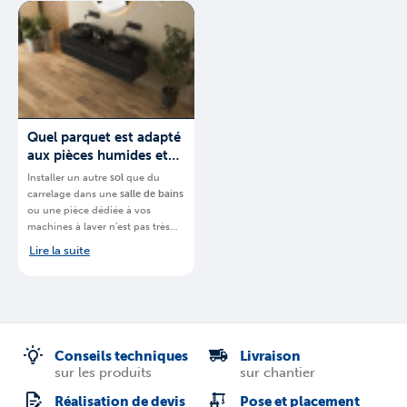
votre projet.
Belgique
et quel
espace vous
devez posséder
.
Quel parquet est adapté
aux pièces humides et
quelles précautions
Installer un autre
sol
que du
prendre ?
carrelage dans une
salle de bains
ou une pièce dédiée à vos
machines à laver n’est pas très
courant. Cela reste néanmoins
Lire la suite
possible.
BigMat
, chaine de
magasins spécialisés, vous
explique
quel
parquet est idéal
pour une pièce humide en
Belgique
.
Conseils techniques
Livraison
sur les produits
sur chantier
Réalisation de devis
Pose et placement