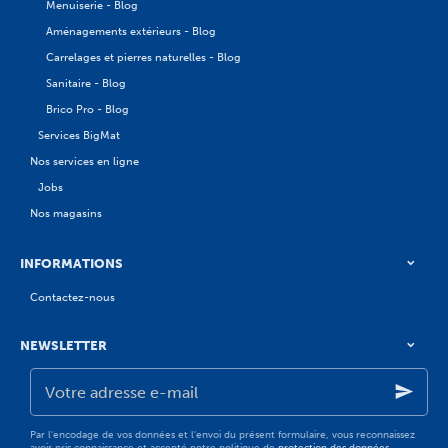
Menuiserie - Blog
Aménagements extérieurs - Blog
Carrelages et pierres naturelles - Blog
Sanitaire - Blog
Brico Pro - Blog
Services BigMat
Nos services en ligne
Jobs
Nos magasins
INFORMATIONS
Contactez-nous
NEWSLETTER
Votre
adresse
e-
mail
Par l'encodage de vos données et l'envoi du présent formulaire, vous reconnaissez
avoir pris connaissance et accepté notre politique de
protection des données