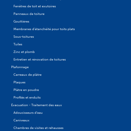
Fenêtres de toit et exutoires
Panneaux de toiture
Gouttières
Membranes d'étanchéité pour toits plats
Sous-toitures
Tuiles
Zinc et plomb
Entretien et rénovation de toitures
Plafonnage
Carreaux de plâtre
Plaques
Plâtre en poudre
Profilés et enduits
Évacuation - Traitement des eaux
Adoucisseurs d'eau
Caniveaux
Chambres de visites et rehausses