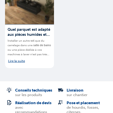
devez posséder
.
Quel parquet est adapté
aux pièces humides et
quelles précautions
Installer un autre
sol
que du
prendre ?
carrelage dans une
salle de bains
ou une pièce dédiée à vos
machines à laver n’est pas très
courant. Cela reste néanmoins
Lire la suite
possible.
BigMat
, chaine de
magasins spécialisés, vous
explique
quel
parquet est idéal
pour une pièce humide en
Belgique
.
Conseils techniques
Livraison
sur les produits
sur chantier
Réalisation de devis
Pose et placement
avec
de hourdis, fosses,
recommandations
citernes, ...