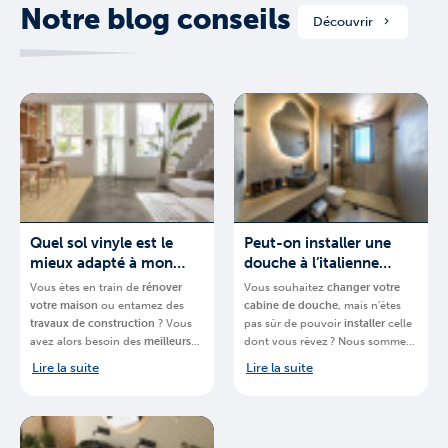
Notre blog conseils
Découvrir
Quel sol vinyle est le
Peut-on installer une
mieux adapté à mon
douche à l’italienne
projet ?
partout ?
Vous êtes en train de
rénover
Vous souhaitez
changer votre
votre
maison
ou entamez des
cabine de douche
, mais n’êtes
travaux de construction
? Vous
pas sûr de pouvoir
installer
celle
avez alors besoin des
meilleurs
dont vous rêvez ? Nous sommes-
matériaux
.
BigMat
, chaine de
là pour vous aider.
BigMat
,
Lire la suite
Lire la suite
magasins spécialisés, vous
chaine de magasins spécialisés,
explique quel
sol en vinyle de la
vous explique
comment installer
marque Quick-Step
choisir pour
une
douche à l’italienne en
votre projet.
Belgique
et quel
espace vous