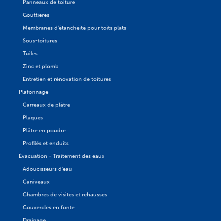
Panneaux de toiture
Gouttières
Membranes d'étanchéité pour toits plats
Sous-toitures
Tuiles
Zinc et plomb
Entretien et rénovation de toitures
Plafonnage
Carreaux de plâtre
Plaques
Plâtre en poudre
Profilés et enduits
Évacuation - Traitement des eaux
Adoucisseurs d'eau
Caniveaux
Chambres de visites et rehausses
Couvercles en fonte
Drainage