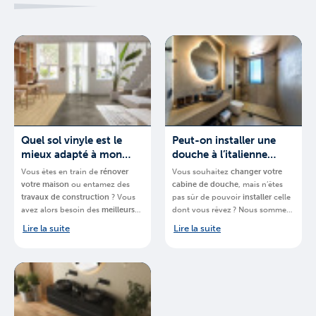
Quel sol vinyle est le
Peut-on installer une
mieux adapté à mon
douche à l’italienne
projet ?
partout ?
Vous êtes en train de
rénover
Vous souhaitez
changer votre
votre
maison
ou entamez des
cabine de douche
, mais n’êtes
travaux de construction
? Vous
pas sûr de pouvoir
installer
celle
avez alors besoin des
meilleurs
dont vous rêvez ? Nous sommes-
matériaux
.
BigMat
, chaine de
là pour vous aider.
BigMat
,
Lire la suite
Lire la suite
magasins spécialisés, vous
chaine de magasins spécialisés,
explique quel
sol en vinyle de la
vous explique
comment installer
marque Quick-Step
choisir pour
une
douche à l’italienne en
votre projet.
Belgique
et quel
espace vous
devez posséder
.