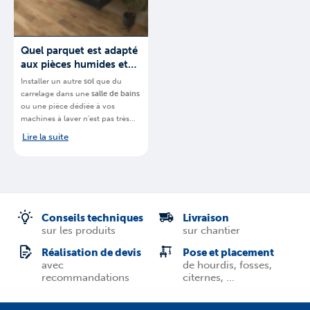
Quel parquet est adapté
aux pièces humides et
quelles précautions
Installer un autre
sol
que du
prendre ?
carrelage dans une
salle de bains
ou une pièce dédiée à vos
machines à laver n’est pas très
courant. Cela reste néanmoins
Lire la suite
possible.
BigMat
, chaine de
magasins spécialisés, vous
explique
quel
parquet est idéal
pour une pièce humide en
Belgique
.
Conseils techniques
Livraison
sur les produits
sur chantier
Réalisation de devis
Pose et placement
avec
de hourdis, fosses,
recommandations
citernes, ...