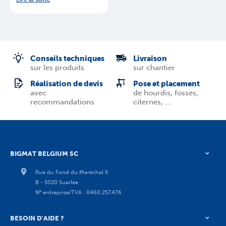
possible.
BigMat
, chaine de
magasins spécialisés, vous
explique
quel
parquet est idéal
pour une pièce humide en
Belgique
.
Conseils techniques
Livraison
sur les produits
sur chantier
Réalisation de devis
Pose et placement
avec
de hourdis, fosses,
recommandations
citernes, ...
BIGMAT BELGIUM SC
Rue du Fond du Maréchal 6
B - 5020 Suarlée
N° entreprise/TVA : 0460.257.476
BESOIN D'AIDE ?