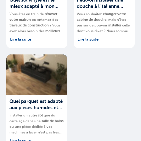
Quel sol vinyle est le
Peut-on installer une
mieux adapté à mon
douche à l’italienne
projet ?
partout ?
Vous êtes en train de
rénover
Vous souhaitez
changer votre
votre
maison
ou entamez des
cabine de douche
, mais n’êtes
travaux de construction
? Vous
pas sûr de pouvoir
installer
celle
avez alors besoin des
meilleurs
dont vous rêvez ? Nous sommes-
matériaux
.
BigMat
, chaine de
là pour vous aider.
BigMat
,
Lire la suite
Lire la suite
magasins spécialisés, vous
chaine de magasins spécialisés,
explique quel
sol en vinyle de la
vous explique
comment installer
marque Quick-Step
choisir pour
une
douche à l’italienne en
votre projet.
Belgique
et quel
espace vous
devez posséder
.
Quel parquet est adapté
aux pièces humides et
quelles précautions
Installer un autre
sol
que du
prendre ?
carrelage dans une
salle de bains
ou une pièce dédiée à vos
machines à laver n’est pas très
courant. Cela reste néanmoins
Lire la suite