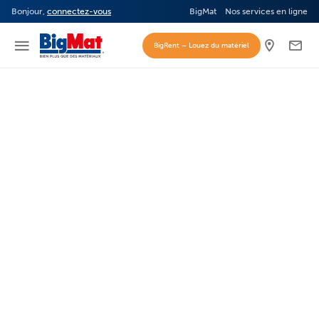
Bonjour,
connectez-vous
BigMat
Nos services en ligne
BigRent – Louez du matériel